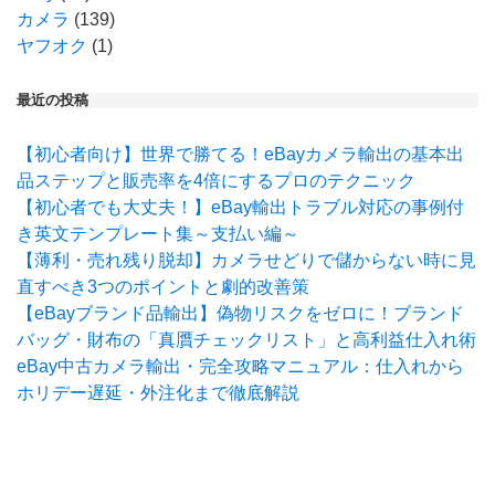
カメラ
(139)
ヤフオク
(1)
最近の投稿
【初心者向け】世界で勝てる！eBayカメラ輸出の基本出
品ステップと販売率を4倍にするプロのテクニック
【初心者でも大丈夫！】eBay輸出トラブル対応の事例付
き英文テンプレート集～支払い編～
【薄利・売れ残り脱却】カメラせどりで儲からない時に見
直すべき3つのポイントと劇的改善策
【eBayブランド品輸出】偽物リスクをゼロに！ブランド
バッグ・財布の「真贋チェックリスト」と高利益仕入れ術
eBay中古カメラ輸出・完全攻略マニュアル：仕入れから
ホリデー遅延・外注化まで徹底解説