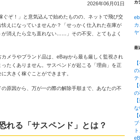
カ
2026年06月01日
て稼ぐぞ！」と意気込んで始めたものの、ネットで飛び交
eb
カ
お怯えになっていませんか？「せっかく仕入れた在庫が
ヤ
トが消えたら立ち直れない……」その不安、とてもよく
最
カメラやブランド品は、eBayから最も厳しく監視され
【
まったくありません。サスペンドが起こる「理由」を正
の
全に大きく稼ぐことができます。
テ
【
ドの原因から、万が一の際の解除手順まで、あなたの不
の
【
な
【
ブ
最も恐れる「サスペンド」とは？
ト
e