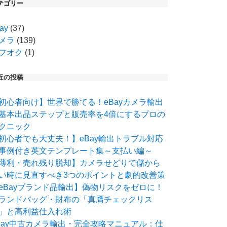
テゴリー
ay
(37)
メラ
(139)
フオク
(1)
近の投稿
初心者向け】世界で勝てる！eBayカメラ輸出
基本出品ステップと販売率を4倍にするプロの
クニック
初心者でも大丈夫！】eBay輸出トラブル対応
事例付き英文テンプレート集～支払い編～
薄利・売れ残り脱却】カメラせどりで儲から
い時に見直すべき3つのポイントと劇的改善策
eBayブランド品輸出】偽物リスクをゼロに！
ランドバッグ・財布の「真贋チェックリス
」と高利益仕入れ術
Bay中古カメラ輸出・完全攻略マニュアル：仕