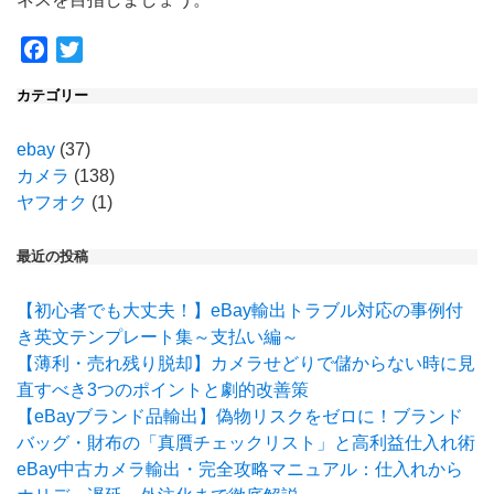
Facebook
Twitter
カテゴリー
ebay
(37)
カメラ
(138)
ヤフオク
(1)
最近の投稿
【初心者でも大丈夫！】eBay輸出トラブル対応の事例付
き英文テンプレート集～支払い編～
【薄利・売れ残り脱却】カメラせどりで儲からない時に見
直すべき3つのポイントと劇的改善策
【eBayブランド品輸出】偽物リスクをゼロに！ブランド
バッグ・財布の「真贋チェックリスト」と高利益仕入れ術
eBay中古カメラ輸出・完全攻略マニュアル：仕入れから