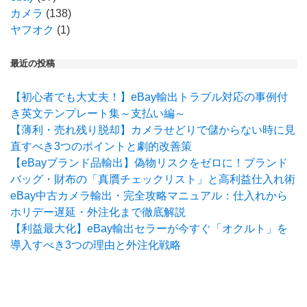
カメラ
(138)
ヤフオク
(1)
最近の投稿
【初心者でも大丈夫！】eBay輸出トラブル対応の事例付
き英文テンプレート集～支払い編～
【薄利・売れ残り脱却】カメラせどりで儲からない時に見
直すべき3つのポイントと劇的改善策
【eBayブランド品輸出】偽物リスクをゼロに！ブランド
バッグ・財布の「真贋チェックリスト」と高利益仕入れ術
eBay中古カメラ輸出・完全攻略マニュアル：仕入れから
ホリデー遅延・外注化まで徹底解説
【利益最大化】eBay輸出セラーが今すぐ「オクルト」を
導入すべき3つの理由と外注化戦略