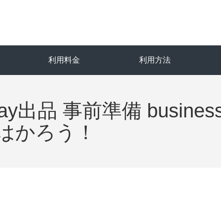
み
利用料金
利用方法
出品 事前準備 business
はかろう！