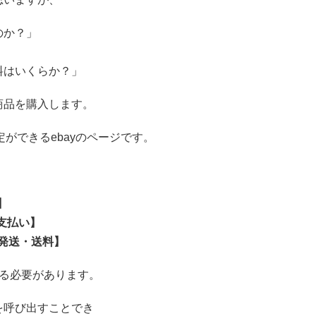
のか？」
」
料はいくらか？」
商品を購入します。
ができるebayのページです。
】
【支払い】
）【発送・送料】
作る必要があります。
を呼び出すことでき