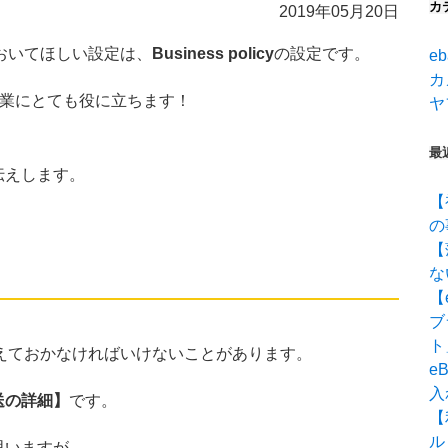
カ
2019年05月20日
ておいてほしい設定は、
Business policy
の設定です。
eb
カ
業にとても役に立ちます！
ヤ
最
伝えします。
【
の
【
な
【
ブ
ト
伝えておかなければいけないことがあります。
e
入
送の詳細】
です。
【
ル
思いますが、